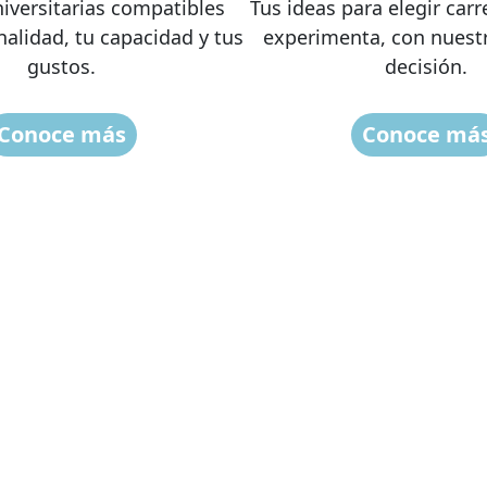
niversitarias compatibles
Tus ideas para elegir carr
nalidad, tu capacidad y tus
experimenta, con nuestr
gustos.
decisión.
Conoce más
Conoce má